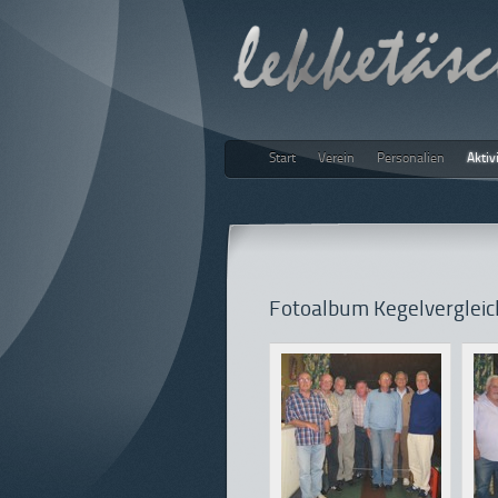
Start
Verein
Personalien
Aktiv
lekketäs
Fotoalbum Kegelverglei