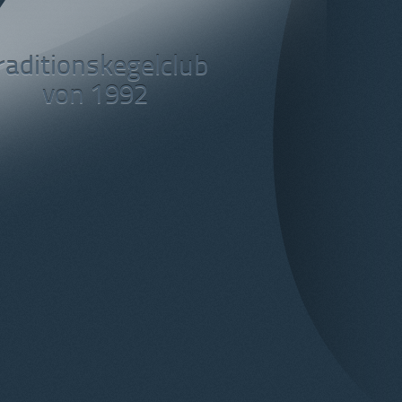
raditionskegelclub
von 1992