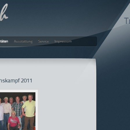
T
itäten
Ausstattung
Service
Impressum
ch
chskampf 2011