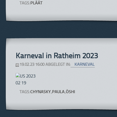
TAGS:
PLÄÄT
Karneval in Ratheim 2023
19.02.23 16:00 ABGELEGT IN:
KARNEVAL
TAGS:
CHYNASKY
,
PAULA
,
ÖSHI