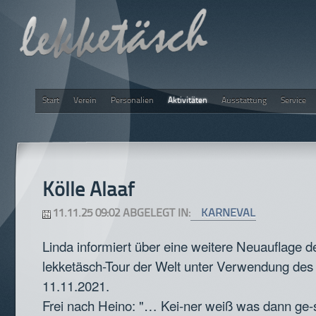
Start
Verein
Personalien
Aktivitäten
Ausstattung
Service
lekketäsch
Kölle Alaaf
11.11.25 09:02 ABGELEGT IN:
KARNEVAL
Linda informiert über eine weitere Neuauflage de
lekketäsch-Tour der Welt unter Verwendung des
11.11.2021.
Frei nach Heino: "… Kei-ner weiß was dann ge-s