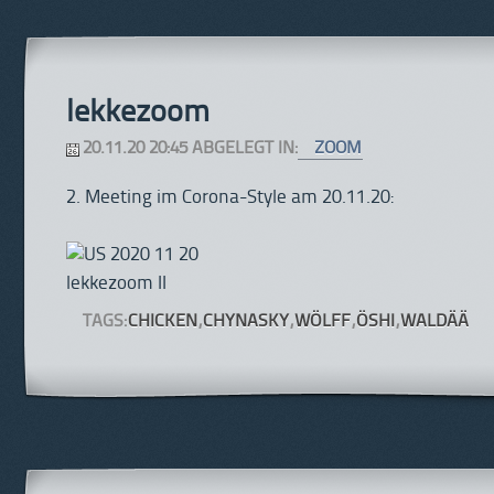
lekkezoom
20.11.20 20:45 ABGELEGT IN:
ZOOM
2. Meeting im Corona-Style am 20.11.20:
TAGS:
CHICKEN
,
CHYNASKY
,
WÖLFF
,
ÖSHI
,
WALDÄÄ