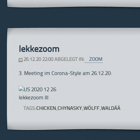
lekkezoom
26.12.20 22:00 ABGELEGT IN:
ZOOM
3. Meeting im Corona-Style am 26.12.20:
TAGS:
CHICKEN
,
CHYNASKY
,
WÖLFF
,
WALDÄÄ