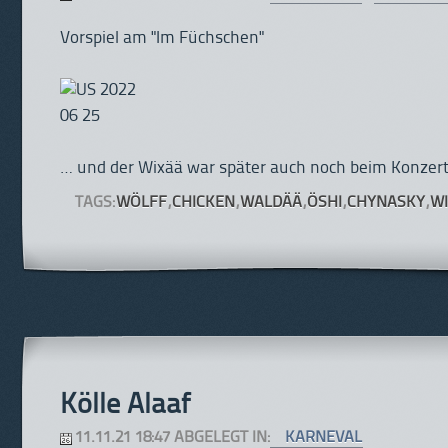
Vorspiel am "Im Füchschen"
… und der Wixää war später auch noch beim Konzer
TAGS:
WÖLFF
,
CHICKEN
,
WALDÄÄ
,
ÖSHI
,
CHYNASKY
,
W
Kölle Alaaf
11.11.21 18:47 ABGELEGT IN:
KARNEVAL