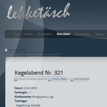
Start
Verein
Personalien
Aktivitäten
Ausstattung
Service
lekketäsch
February 2019
Kegeltagebuch
|
March 2019
|
January 2019
Kegelabend Nr. 321
22/02/19 20:00 FILED IN:
KEGELKÖNIG
|
GASTKEGLER
Datum:
22.02.2019
Gastkegler:
./.
Wettbewerbe:
Königspartie, Liga
Titelträger:
- Kegelkönig: Waldää