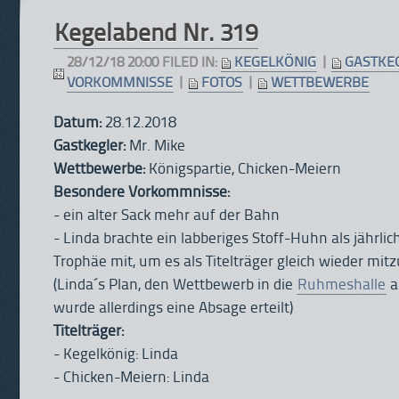
Kegelabend Nr. 319
28/12/18 20:00 FILED IN:
KEGELKÖNIG
|
GASTKE
VORKOMMNISSE
|
FOTOS
|
WETTBEWERBE
Datum:
28.12.2018
Gastkegler:
Mr. Mike
Wettbewerbe:
Königspartie, Chicken-Meiern
Besondere Vorkommnisse:
- ein alter Sack mehr auf der Bahn
- Linda brachte ein labberiges Stoff-Huhn als jährlic
Trophäe mit, um es als Titelträger gleich wieder m
(Linda´s Plan, den Wettbewerb in die
Ruhmeshalle
a
wurde allerdings eine Absage erteilt)
Titelträger:
- Kegelkönig: Linda
- Chicken-Meiern: Linda