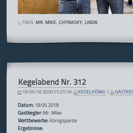
TAGS:
MR. MIKE
,
CHYNASKY
,
LINDA
Kegelabend Nr. 312
18/05/18 20:00 FILED IN:
KEGELKÖNIG
|
GASTKE
Datum:
18.05.2018
Gastkegler:
Mr. Mike
Wettbewerbe:
Königspartie
Ergebnisse: