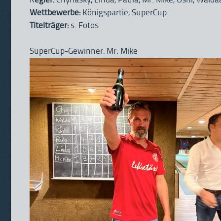
K
egler:
Chynasky, Linda, Paula, Mr. Mike, Öshi, Waldä
Wettbewerbe:
Königspartie, SuperCup
Titelträger:
s. Fotos
SuperCup-Gewinner: Mr. Mike