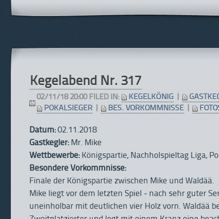
Kegelabend Nr. 317
02/11/18 20:00 FILED IN:
KEGELKÖNIG
|
GASTKE
POKALSIEGER
|
BES. VORKOMMNISSE
|
FOTO
Datum:
02.11.2018
Gastkegler:
Mr. Mike
Wettbewerbe:
Königspartie, Nachholspieltag Liga, Po
Besondere Vorkommnisse:
Finale der Königspartie zwischen Mike und Waldää.
Mike liegt vor dem letzten Spiel - nach sehr guter Se
uneinholbar mit deutlichen vier Holz vorn. Waldää be