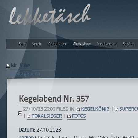
Start
Verein
Personalien
Aktivitäten
Ausstattung
Service
lekketäsch
Mr. Mike
Kegeltagebuch
Kegelabend Nr. 357
27/10/23 20:00 FILED IN:
KEGELKÖNIG
|
SUPERC
|
POKALSIEGER
|
FOTOS
Datum:
27.10.2023