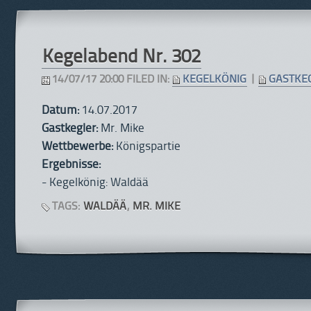
Kegelabend Nr. 302
14/07/17 20:00 FILED IN:
KEGELKÖNIG
|
GASTKE
Datum:
14.07.2017
Gastkegler:
Mr. Mike
Wettbewerbe:
Königspartie
Ergebnisse:
- Kegelkönig: Waldää
TAGS:
WALDÄÄ
,
MR. MIKE