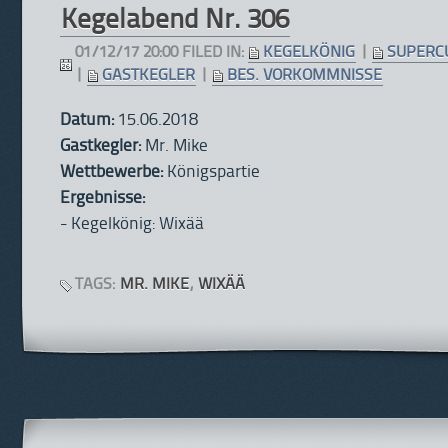
Kegelabend Nr. 306
01/12/17 20:00 FILED IN:
KEGELKÖNIG
|
SUPERC
|
GASTKEGLER
|
BES. VORKOMMNISSE
Datum:
15.06.2018
Gastkegler:
Mr. Mike
Wettbewerbe:
Königspartie
Ergebnisse:
- Kegelkönig: Wixää
TAGS:
MR. MIKE
,
WIXÄÄ