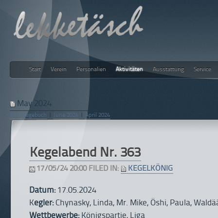
Start
Verein
Personalien
Aktivitäten
Ausstattung
Service
lekketäsch
May 2024
Kegeltagebuch
|
June 2024
|
April 2024
Kegelabend Nr. 363
17/05/24 20:00 FILED IN:
KEGELKÖNIG
Datum:
17.05.2024
K
egler:
Chynasky, Linda, Mr. Mike, Öshi, Paula, Waldä
Wettbewerbe:
Königspartie, Liga